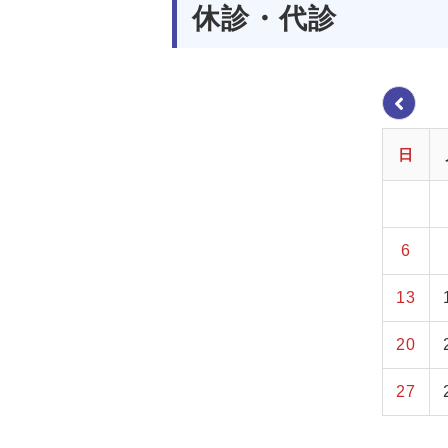
休診・代診
日
6
13
20
27