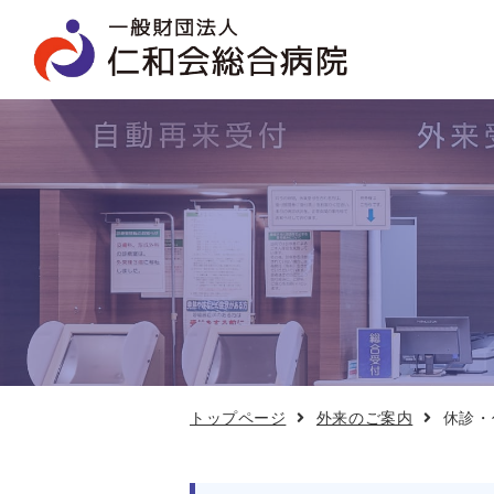
休
診・
代
診
情
報
トップページ
外来のご案内
休診・