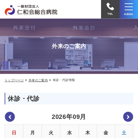
休
仁
診・
和
代
TEL
MENU
診
会
情
報
総
合
外来のご案内
病
院
へ
電
休診・代診情報
トップページ
外来のご案内
話
を
休診・代診
か
け
2026年09月
る
日
月
火
水
木
金
土