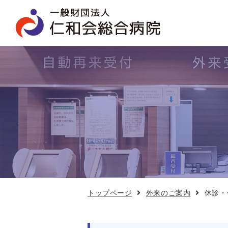
休
診・
代
診
情
報
トップページ
外来のご案内
休診・