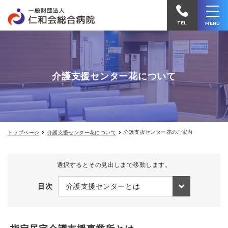
介
仁
護
和
支
TEL
MENU
援
会
セ
ン
総
タ
合
ー
介護支援センター花について
花
病
の
院
ご
案
へ
内
電
介護支援センター花のご案内
トップページ
介護支援センター花について
話
を
か
選択するとその見出しまで移動します。
け
目次
る