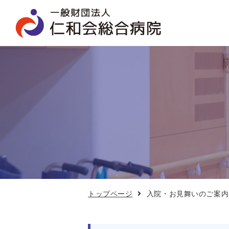
入
院・
お
見
舞
い
の
ご
案
内
トップページ
入院・お見舞いのご案内