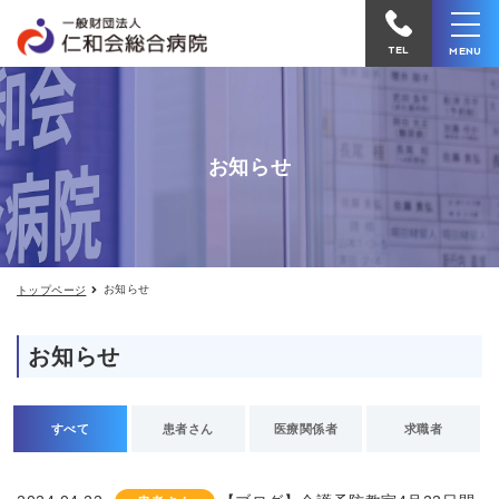
お
仁
知
和
ら
TEL
MENU
せ
会
総
合
お知らせ
病
院
へ
電
お知らせ
トップページ
話
を
お知らせ
か
け
る
すべて
患者さん
医療関係者
求職者