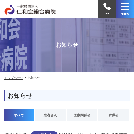
お
仁
知
和
ら
TEL
MENU
せ
会
総
合
お知らせ
病
院
へ
電
お知らせ
トップページ
話
を
お知らせ
か
け
る
すべて
患者さん
医療関係者
求職者