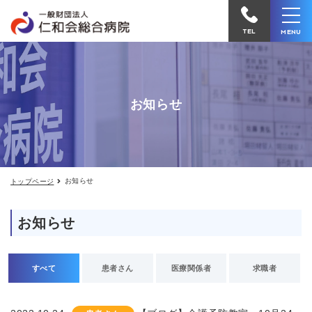
お
仁
知
和
ら
TEL
MENU
せ
会
総
合
お知らせ
病
院
へ
電
お知らせ
トップページ
話
を
お知らせ
か
け
る
すべて
患者さん
医療関係者
求職者