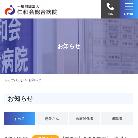
お
仁
知
和
ら
TEL
MENU
せ
会
総
合
お知らせ
病
院
へ
電
お知らせ
トップページ
話
を
お知らせ
か
け
る
すべて
患者さん
医療関係者
求職者