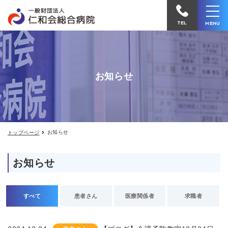
お
仁
知
和
ら
TEL
MENU
せ
会
総
合
お知らせ
病
院
へ
電
お知らせ
トップページ
話
を
お知らせ
か
け
る
すべて
患者さん
医療関係者
求職者