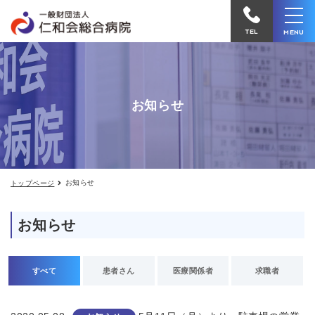
お
仁
知
和
ら
TEL
MENU
せ
会
総
合
お知らせ
病
院
へ
電
お知らせ
トップページ
話
を
お知らせ
か
け
る
すべて
患者さん
医療関係者
求職者