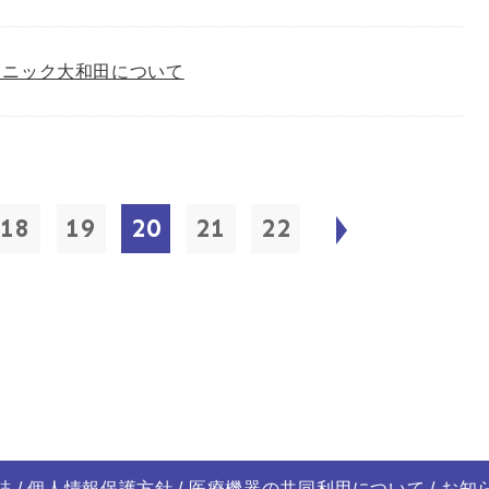
リニック大和田について
18
19
20
21
22
誌
個人情報保護方針
医療機器の共同利用について
お知