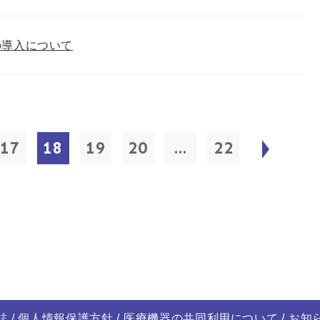
の導入について
17
18
19
20
...
22
誌
個人情報保護方針
医療機器の共同利用について
お知