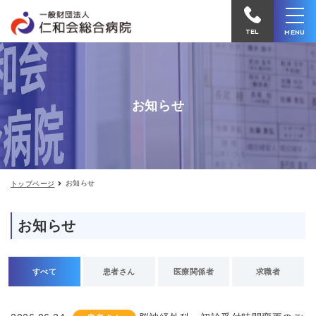
お
仁
知
和
ら
TEL
MENU
せ
会
総
合
お知らせ
病
院
へ
電
お知らせ
トップページ
話
を
お知らせ
か
け
る
すべて
患者さん
医療関係者
求職者