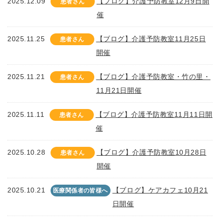
2025.12.09
【ブログ】介護予防教室12月9日開
患者さん
催
2025.11.25
【ブログ】介護予防教室11月25日
患者さん
開催
2025.11.21
【ブログ】介護予防教室・竹の里・
患者さん
11月21日開催
2025.11.11
【ブログ】介護予防教室11月11日開
患者さん
催
2025.10.28
【ブログ】介護予防教室10月28日
患者さん
開催
2025.10.21
【ブログ】ケアカフェ10月21
医療関係者の皆様へ
日開催