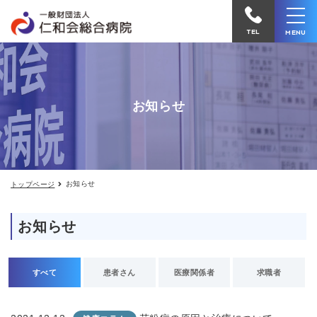
お
仁
知
和
ら
TEL
MENU
せ
会
総
合
お知らせ
病
院
へ
電
お知らせ
トップページ
話
を
お知らせ
か
け
る
すべて
患者さん
医療関係者
求職者