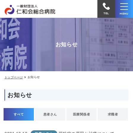
お
仁
知
和
ら
TEL
MENU
せ
会
総
合
お知らせ
病
院
へ
電
お知らせ
トップページ
話
を
お知らせ
か
け
る
すべて
患者さん
医療関係者
求職者