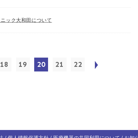
リニック大和田について
18
19
20
21
22
誌
個人情報保護方針
医療機器の共同利用について
お知