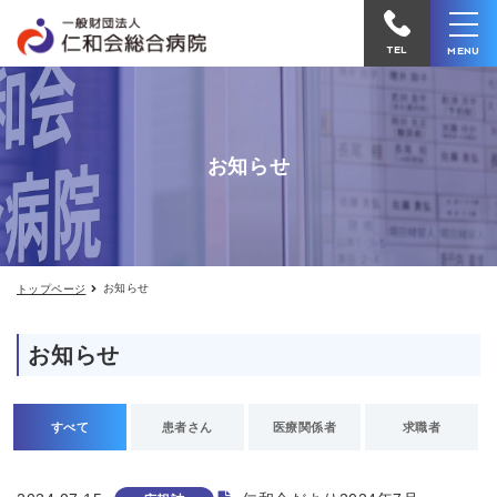
お
仁
知
和
ら
TEL
MENU
せ
会
総
合
お知らせ
病
院
へ
電
お知らせ
トップページ
話
を
お知らせ
か
け
る
すべて
患者さん
医療関係者
求職者