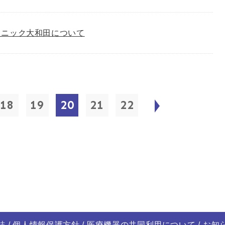
リニック大和田について
18
19
20
21
22
誌
個人情報保護方針
医療機器の共同利用について
お知