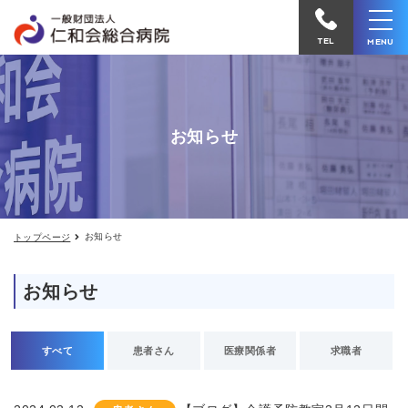
お
仁
知
和
ら
TEL
MENU
せ
会
総
合
お知らせ
病
院
へ
電
お知らせ
トップページ
話
を
お知らせ
か
け
る
すべて
患者さん
医療関係者
求職者