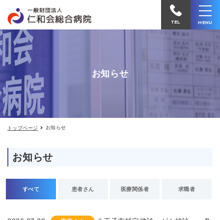
お
仁
知
和
ら
TEL
MENU
せ
会
総
合
お知らせ
病
院
へ
電
お知らせ
トップページ
話
を
お知らせ
か
け
る
すべて
患者さん
医療関係者
求職者