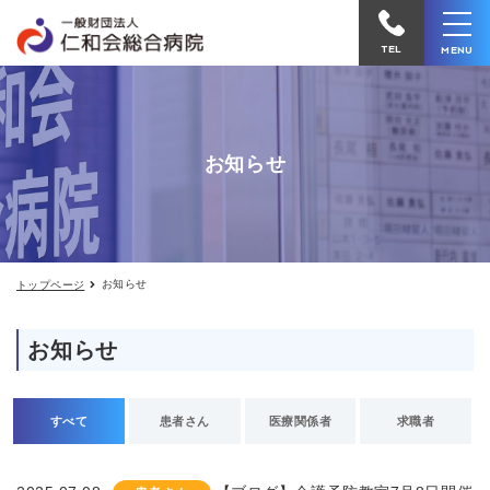
お
仁
知
和
ら
TEL
MENU
せ
会
総
合
お知らせ
病
院
へ
電
お知らせ
トップページ
話
を
お知らせ
か
け
る
すべて
患者さん
医療関係者
求職者