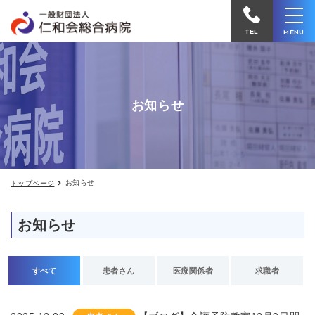
お
仁
知
和
ら
TEL
MENU
せ
会
総
合
お知らせ
病
院
へ
電
お知らせ
トップページ
話
を
お知らせ
か
け
る
すべて
患者さん
医療関係者
求職者