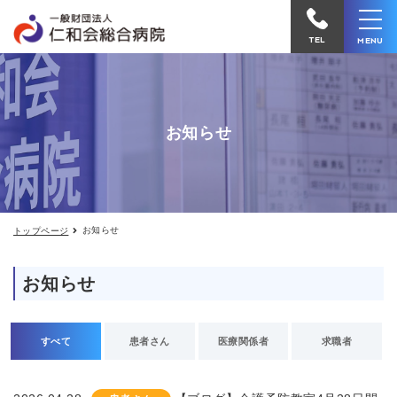
お
仁
知
和
ら
TEL
MENU
せ
会
総
合
お知らせ
病
院
へ
電
お知らせ
トップページ
話
を
お知らせ
か
け
る
すべて
患者さん
医療関係者
求職者