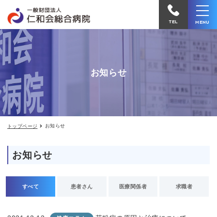
お
仁
知
和
ら
TEL
MENU
せ
会
総
合
お知らせ
病
院
へ
電
お知らせ
トップページ
話
を
お知らせ
か
け
る
すべて
患者さん
医療関係者
求職者