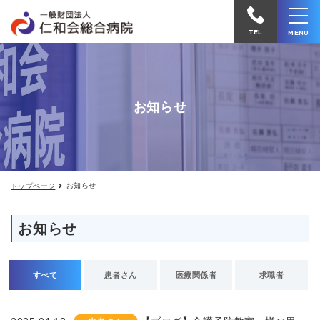
お
仁
知
和
ら
TEL
MENU
せ
会
総
合
お知らせ
病
院
へ
電
お知らせ
トップページ
話
を
お知らせ
か
け
る
すべて
患者さん
医療関係者
求職者