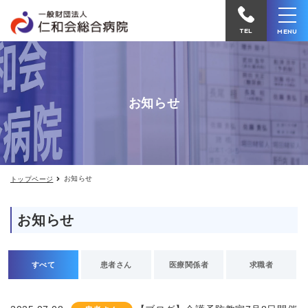
お
仁
知
和
ら
TEL
MENU
せ
会
総
合
お知らせ
病
院
へ
電
お知らせ
トップページ
話
を
お知らせ
か
け
る
すべて
患者さん
医療関係者
求職者