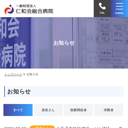
お
仁
知
和
ら
TEL
MENU
せ
会
総
合
お知らせ
病
院
へ
電
お知らせ
トップページ
話
を
お知らせ
か
け
る
すべて
患者さん
医療関係者
求職者