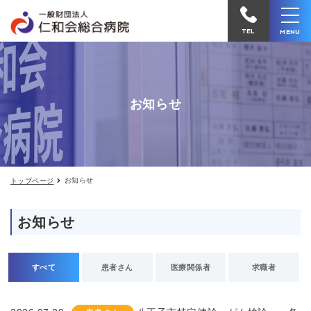
お
仁
知
和
ら
TEL
MENU
せ
会
総
合
お知らせ
病
院
へ
電
お知らせ
トップページ
話
を
お知らせ
か
け
る
すべて
患者さん
医療関係者
求職者