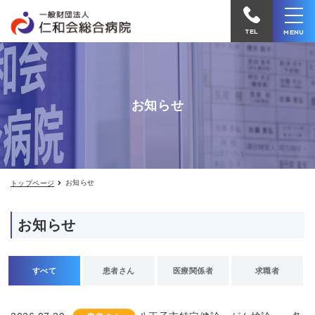
お
仁
知
和
ら
TEL
MENU
せ
会
総
合
お知らせ
病
院
へ
電
お知らせ
トップページ
話
を
お知らせ
か
け
る
すべて
患者さん
医療関係者
求職者