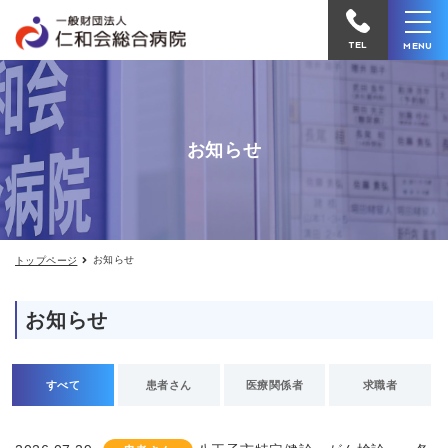
お
仁
知
和
ら
TEL
MENU
せ
会
総
合
お知らせ
病
院
へ
電
お知らせ
トップページ
話
を
お知らせ
か
け
る
すべて
患者さん
医療関係者
求職者