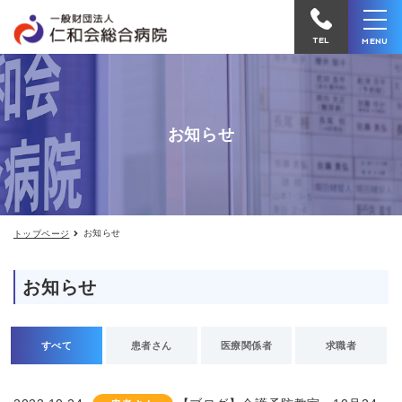
お
仁
知
和
ら
TEL
MENU
せ
会
総
合
お知らせ
病
院
へ
電
お知らせ
トップページ
話
を
お知らせ
か
け
る
すべて
患者さん
医療関係者
求職者