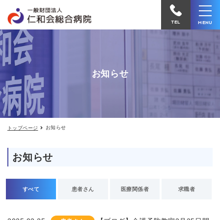
お
仁
知
和
ら
TEL
MENU
せ
会
総
合
お知らせ
病
院
へ
電
お知らせ
トップページ
話
を
お知らせ
か
け
る
すべて
患者さん
医療関係者
求職者