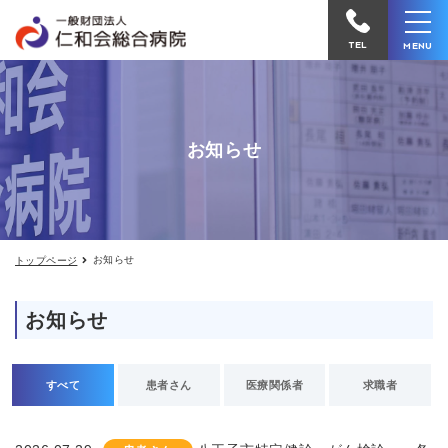
お
仁
知
和
ら
TEL
MENU
せ
会
総
合
お知らせ
病
院
へ
電
お知らせ
トップページ
話
を
お知らせ
か
け
る
すべて
患者さん
医療関係者
求職者