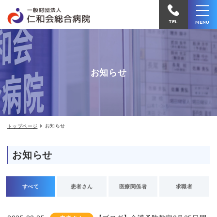
お
仁
知
和
ら
TEL
MENU
せ
会
総
合
お知らせ
病
院
へ
電
お知らせ
トップページ
話
を
お知らせ
か
け
る
すべて
患者さん
医療関係者
求職者