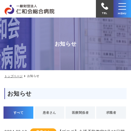
お
仁
知
和
ら
TEL
MENU
せ
会
総
合
お知らせ
病
院
へ
電
お知らせ
トップページ
話
を
お知らせ
か
け
る
すべて
患者さん
医療関係者
求職者