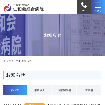
お
仁
知
和
ら
TEL
MENU
せ
会
総
合
お知らせ
病
院
へ
電
お知らせ
トップページ
話
を
お知らせ
か
け
る
すべて
患者さん
医療関係者
求職者